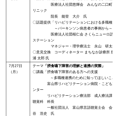
医療法人社団悠輝会 みんなの二口町内
リニック
院長 能登 大介 氏
〇話題提供「リハビリテーションにおける多職種
～パーキンソン病患者の事例から～
医療法人社団桜仁会 さくらニューロ訪問
ステーション
マネジャー・理学療法士 永山 研太郎
〇意見交換 コーディネーター まちなか診療所 所
浦 太郎 氏
7月27日
テーマ
「摂食嚥下障害の理解と連携の実際
」
（月）
〇講義「摂食嚥下障害のある方への支援
～多職種連携のために知ってほしいこと
富山県リハビリテーション病院・こども支
ンター
リハビリテーション療法部 成人療法課 
聴覚科 科長
一般社団法人 富山県言語聴覚士会 会長
谷 浩史 氏