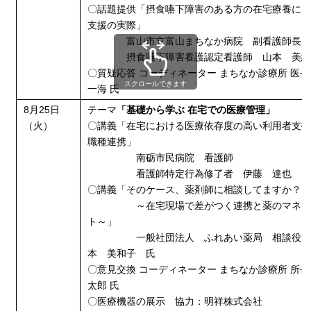
〇話題提供「摂食嚥下障害のある方の在宅療養に
支援の実際」
富山市立富山まちなか病院 副看護師長
摂食嚥下障害看護認定看護師 山本 美絵
〇質疑応答 コーディネーター まちなか診療所 医長
スクロールできます
一海 氏
8月25日
テーマ
「基礎から学ぶ 在宅での医療管理
」
（火）
〇講義「在宅における医療依存度の高い利用者支
職種連携」
南砺市民病院 看護師
看護師特定行為修了者 伊藤 達也 
〇講義「そのケース、薬剤師に相談してますか？
～在宅現場で差がつく連携と薬のマネジ
ト～」
一般社団法人 ふれあい薬局 相談役 
本 美和子 氏
〇意見交換 コーディネーター まちなか診療所 所長
太郎 氏
〇医療機器の展示 協力：明祥株式会社