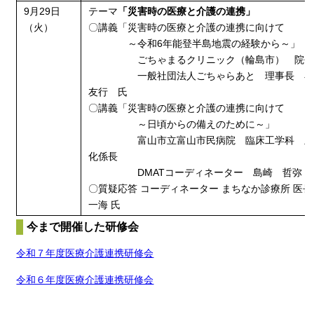
9月29日
テーマ
「災害時の医療と介護の連携」
（火）
〇
講義「災害時の医療と介護の連携に向けて
～令和6年能登半島地震の経験から～」
ごちゃまるクリニック（輪島市） 院
一般社団法人ごちゃらあと 理事長 
友行 氏
〇講義「災害時の医療と介護の連携に向けて
～日頃からの備えのために～」
富山市立富山市民病院 臨床工学科 血
化係長
DMATコーディネーター 島崎 哲弥 
〇質疑応答 コーディネーター まちなか診療所 医長
一海 氏
今まで開催した研修会
令和７年度医療介護連携研修会
令和６年度医療介護連携研修会