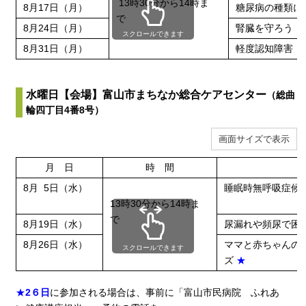
13時30分から14時ま
8月17日（月）
糖尿病の
で
8月24日（月）
腎臓を守ろう
スクロールできます
8月31日（月）
軽度認知障害
水曜日【会場】富山市まちなか総合ケアセンター
（総曲
輪四丁目4番8号）
画面サイズで表示
月 日
時 間
8月 5日（水）
睡眠時無呼吸症
13時30分から14時ま
で
8月19日（水）
尿漏れや頻尿で
8月26日（水）
ママと赤ちゃんの
スクロールできます
ズ
★
★
2６日
に参加される場合は、事前に「富山市民病院 ふれあ