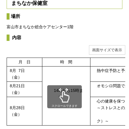
まちなか保健室
場所
富山市まちなか総合ケアセンター1階
内容
画面サイズで表示
月 日
時 間
8月 7日
熱中症予防と予防
（金）
8月21日
オモシロ問題で楽
14時から15時ま
（金）
で
心の健康を保つた
スクロールできます
8月28日
～ストレスとの上
（金）
心の栄養
ク）～