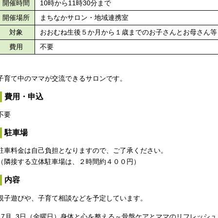
開催時間
10時から11時30分まで
開催場所
まちなかサロン・地域連携室
対象
おおむね生後５か月から１歳までのお子さんとお母さん等
費用
不要
子育て中のママが交流できるサロンです。
費用・申込
不要
駐車場
駐車料金は自己負担となりますので、ご了承ください。
（隣接する立体駐車場は、２時間約４００円）
内容
親子遊びや、子育て相談などを予定しています。
7月 3日（金曜日）身体と心を整える～骨盤ケアとママのリフレッシ