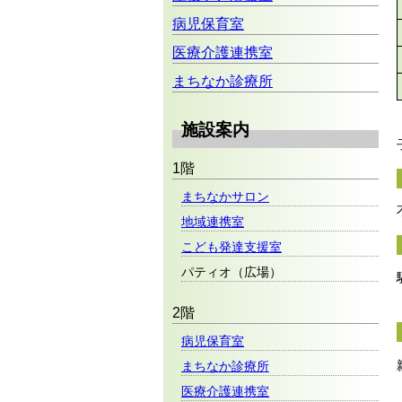
病児保育室
医療介護連携室
まちなか診療所
施設案内
1階
まちなかサロン
地域連携室
こども発達支援室
パティオ（広場）
2階
病児保育室
まちなか診療所
医療介護連携室