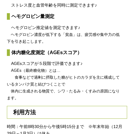
ストレス度と血管年齢を同時に測定できます♪
ヘモグロビン量測定
ヘモグロビン推定値を測定できます♪
ヘモグロビン濃度が低下する「貧血」は、疲労感や集中力の低
下を引き起こします。
体内糖化度測定（AGEsスコア）
AGEsスコアが５段階で評価できます♪
AGEs（最終糖化物）とは…
食事などで過剰に摂取した糖がヒトのカラダを主に構成して
いるタンパク質と結びつくことで
体内に生成される物質で、シワ・たるみ・くすみの原因になり
ます。
利用方法
時間：午前8時30分から午後5時15分まで ※年末年始（12月
29日～1月3日）は休み