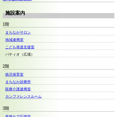
施設案内
1階
まちなかサロン
地域連携室
こども発達支援室
パティオ（広場）
2階
病児保育室
まちなか診療所
医療介護連携室
カンファレンスルーム
3階
産後ケア応援室